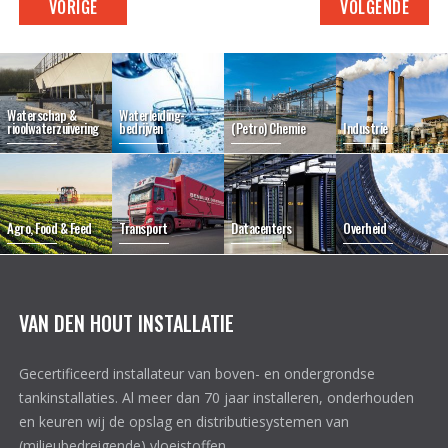
VORIGE
VOLGENDE
Waterschap &
Waterleiding-
rioolwaterzuivering
bedrijven
(Petro) Chemie
Industrie
Agro, Food & Feed
Transport
Datacenters
Overheid
VAN DEN HOUT INSTALLATIE
Gecertificeerd installateur van boven- en ondergrondse
tankinstallaties. Al meer dan 70 jaar installeren, onderhouden
en keuren wij de opslag en distributiesystemen van
(milieubedreigende) vloeistoffen.