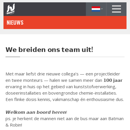
Overslaan
en
naar
NIEUWS
de
inhoud
gaan
𝗪𝗲 𝗯𝗿𝗲𝗶𝗱𝗲𝗻 𝗼𝗻𝘀 𝘁𝗲𝗮𝗺 𝘂𝗶𝘁!
Met maar liefst drie nieuwe collega’s — een projectleider
en twee monteurs — halen we samen meer dan 𝟭𝟬𝟬 𝗷𝗮𝗮𝗿
ervaring in huis op het gebied van kunststofverwerking,
doseerinstallaties en bovengrondse chemie-installaties.
Een flinke dosis kennis, vakmanschap én enthousiasme dus.
𝙒𝙚𝙡𝙠𝙤𝙢 𝙖𝙖𝙣 𝙗𝙤𝙤𝙧𝙙 𝙝𝙚𝙧𝙚𝙣!
ps. je herkent de mannen niet aan de bus maar aan Batman
& Robin!