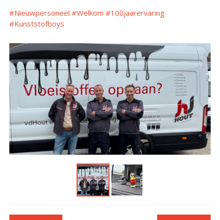
#Nieuwpersoneel
#Welkom
#100jaarervaring
#Kunststofboys