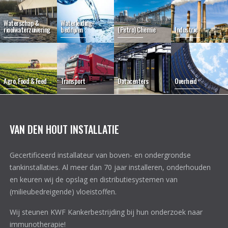
Waterschap &
Waterleiding-
rioolwaterzuivering
bedrijven
(Petro) Chemie
Industrie
Agro, Food & Feed
Transport
Datacenters
Overheid
VAN DEN HOUT INSTALLATIE
Gecertificeerd installateur van boven- en ondergrondse
tankinstallaties. Al meer dan 70 jaar installeren, onderhouden
en keuren wij de opslag en distributiesystemen van
(milieubedreigende) vloeistoffen.
Wij steunen KWF Kankerbestrijding bij hun onderzoek naar
immunotherapie!