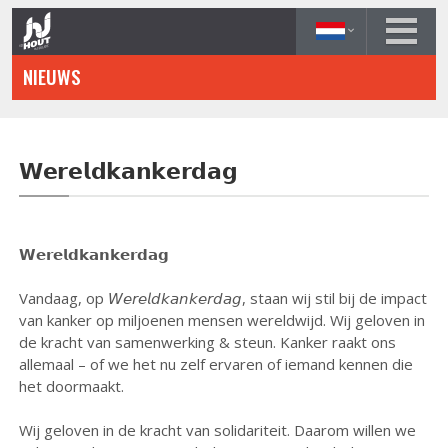
Overslaan
en
naar
NIEUWS
de
inhoud
gaan
𝗪𝗲𝗿𝗲𝗹𝗱𝗸𝗮𝗻𝗸𝗲𝗿𝗱𝗮𝗴
𝗪𝗲𝗿𝗲𝗹𝗱𝗸𝗮𝗻𝗸𝗲𝗿𝗱𝗮𝗴
Vandaag, op 𝘞𝘦𝘳𝘦𝘭𝘥𝘬𝘢𝘯𝘬𝘦𝘳𝘥𝘢𝘨, staan wij stil bij de impact
van kanker op miljoenen mensen wereldwijd. Wij geloven in
de kracht van samenwerking & steun. Kanker raakt ons
allemaal – of we het nu zelf ervaren of iemand kennen die
het doormaakt.
Wij geloven in de kracht van solidariteit. Daarom willen we